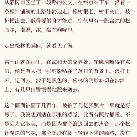
从静冈市区坐了一段路的公交，在终点站下车，沿着一
条松针铺满的土路往海边走。松树很老，树干灰白，枝
桠横出去，低得要躬身才能过。空气里有一股腐烂的松
脂味，潮湿，浓，黏在喉咙里。
走出松林的瞬间，就看见了海。
富士山就在那里，在海和天的交界处，轮廓清晰得有点
假，像是有人把一张剪影贴在了落日的背景上。浪打上
来，退回去，沙子是黑色的，松林的阴影斜切在沙滩
上，有几只白鹭慢慢地踱来踱去。
这个画面被画了几百年，被拍了几亿张照片，早就是符
号了。我没想到站在那里的感觉，比所有照片都重。不
是因为它多美，而是因为那个浪退回去的声音，那个松
针腐烂的气味，那个黑沙在脚下轻轻下陷的触感，没有