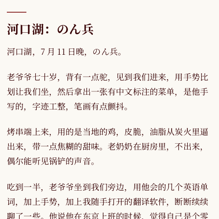
河口湖：のん兵
河口湖，7 月 11 日晚，のん兵。
老爷爷七十岁，背有一点驼，见到我们进来，用手势比
划让我们坐，然后拿出一张有中文标注的菜单，是他手
写的，字迹工整，笔画有点颤抖。
烤串端上来，用的是当地的鸡，皮脆，油脂从炭火里逼
出来，带一点焦糊的甜味。老奶奶在厨房里，不出来，
偶尔能听见锅铲的声音。
吃到一半，老爷爷坐到我们旁边，用他会的几个英语单
词，加上手势，加上我随手打开的翻译软件，断断续续
聊了一些。他说他在东京上班的时候，觉得自己是个零