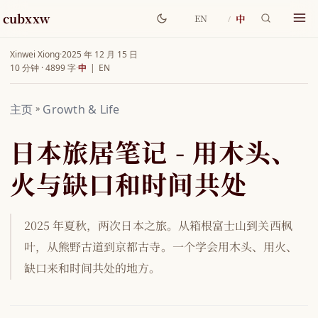
cubxxw
中
EN
Xinwei Xiong
·
2025 年 12 月 15 日
10 分钟 · 4899 字
·
中
|
EN
主页
»
Growth & Life
日本旅居笔记 - 用木头、
火与缺口和时间共处
2025 年夏秋，两次日本之旅。从箱根富士山到关西枫
叶，从熊野古道到京都古寺。一个学会用木头、用火、
缺口来和时间共处的地方。