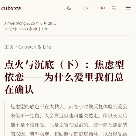
cubxxw
中
EN
Xinwei Xiong
·
2026 年 6 月 28 日
20 分钟 · 9663 字
·
中
|
EN
主页
»
Growth & Life
点火与沉底（下）：焦虑型
依恋——为什么爱里我们总
在确认
焦虑型的底色不在太黏人，而在小时候反复体验到爱会
来但不一定留、人会靠近但也可能突然走。所以长大后
他不是不信任爱，只是太害怕爱消失。这一篇把焦虑型
的成因、典型表现、和回避型的追逃循环、以及修复路