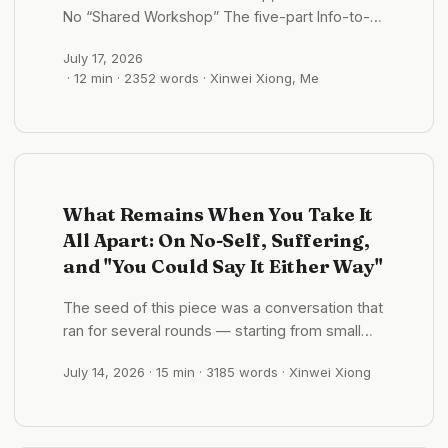
No “Shared Workshop” The five-part Info-to-
Creation series got the framework standing:
July 17, 2026
information gets collected and denoised,
· 12 min · 2352 words · Xinwei Xiong, Me
records settle into half-finished goods,
knowledge gets structured into capability,
creation reorganizes it for an audience. But
after writing that line in Layer 3: Knowledge —
“your knowledge base is the workshop you
share with your AI” — something kept nagging
What Remains When You Take It
at me. ...
All Apart: On No-Self, Suffering,
and "You Could Say It Either Way"
The seed of this piece was a conversation that
ran for several rounds — starting from small
talk about the weather and sliding, almost by
July 14, 2026
· 15 min · 3185 words · Xinwei Xiong
accident, into “what is life even made of?” It
won’t hand you an answer, because the thing
actually worth having grows precisely where
there is no answer. ...