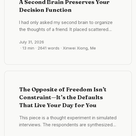
A Second Brain Preserves Your
primarily to launch a business. Years later, that
Decision Function
structure reverses to filter what members can
see, what they are willing to acknowledge, and
I had only asked my second brain to organize
which behaviors persist. ...
the thoughts of a friend. It placed scattered
notes in order by time, theme, and cause, then
July 31, 2026
tried to explain how she thought about work,
· 13 min · 2641 words · Xinwei Xiong, Me
money, and freedom. A few thousand words
later, I looked at the resulting portrait and
realized that the person it had revealed most
clearly was not her. It had shown me why I
never stop building systems. ...
The Opposite of Freedom Isn’t
Constraint—It’s the Defaults
That Live Your Day for You
This piece is a thought experiment in simulated
interviews. The respondents are synthesized
from existential philosophy and behavior