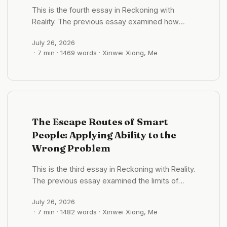
rhythm does make it easier to preserve
This is the fourth essay in Reckoning with
morale. ...
Reality. The previous essay examined how
intelligent people use competence to escape.
July 26, 2026
This one asks the next question: once we
· 7 min · 1469 words · Xinwei Xiong, Me
leave the study, what kind of action actually
brings us closer to the facts? “Think less, do
more” may be one of the hardest pieces of
advice to dispute today. It sounds brave and
direct, and it often works. Many people are
stuck not because they lack ability, but
The Escape Routes of Smart
because they never quite put their work into
People: Applying Ability to the
someone else’s hands. ...
Wrong Problem
This is the third essay in Reckoning with Reality.
The previous essay examined the limits of
profit. This one turns to a more personal
July 26, 2026
question: why can greater ability sometimes
· 7 min · 1482 words · Xinwei Xiong, Me
make it harder to reach the facts? I used to