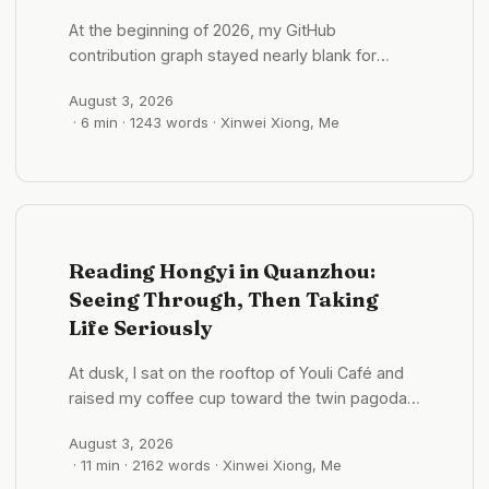
感”，爱国表现也更官方、更热烈。越南虽小，但能
很一般 2025 年 10 月01 日 - 09:45:58 grok 总感觉
在强国夹缝中生存并保持独立，这种“民族自豪感”或
At the beginning of 2026, my GitHub
也有一些追问的推荐，但是按钮选项总归感觉很一般
许天然地强化了人们的“爱国”身份认同。 #知世/越
contribution graph stayed nearly blank for
设计的 后面也会推荐一些选项，比如说一些书籍推
南 盲从权威的代价 2025 年 09 月01 日 - 12:18:40
several weeks. A few months later, the same
荐，或者是案例的推荐 ...
August 3, 2026
为什么长期盲从权威的人，更容易滑向“只能相信”的
graph showed hundreds of contributions in a
· 6 min · 1243 words · Xinwei Xiong, Me
境地，最终成为权威的奴隶？ 我们依赖权威是为了
single week. In July, this blog published 55
降低认知负担，但这需要一个前提：对事情本身有基
articles in Chinese , while GitHub’s contribution
本的认知。比如，我们相信飞行员的专业性，但也应
calendar recorded 733 contributions. Those
了解飞机可能出现意外的客观现实。 当信息真假难
numbers prove neither quality nor user value,
辨时，其中可能夹杂着大量的错误和偏见。这包括
much less a business result. GitHub also
AI 的回复，也可能掺杂着各种潜在的错误信息。 一
makes clear that contributions may include
Reading Hongyi in Quanzhou:
个有效的策略是：根据信息来源的权威度进行加权判
qualifying commits, pull requests, issues,
Seeing Through, Then Taking
断，同时对来自不同信源的信息进行交叉验证，寻找
reviews, and other activity; the number cannot
Life Seriously
共识点和矛盾之处。 #格物/思维模型 概念、理论与
simply be relabeled as a commit count.
理念：思想的三层阶梯 2025 年 09 月01 日 -
GitHub’s profile contributions reference ...
At dusk, I sat on the rooftop of Youli Café and
14:17:43 ...
raised my coffee cup toward the twin pagodas
of Kaiyuan Temple. The camera recognized the
August 3, 2026
distant towers and ignored the hand in front of
· 11 min · 2162 words · Xinwei Xiong, Me
it. Cup and fingers dissolved into a red blur;