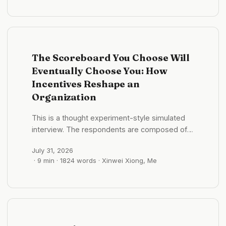
across the old city, the pagodas held their
edges. ...
The Scoreboard You Choose Will
Eventually Choose You: How
Incentives Reshape an
Organization
This is a thought experiment-style simulated
interview. The respondents are composed of
organizational psychology and organizational
July 31, 2026
economics perspectives, and do not represent
· 9 min · 1824 words · Xinwei Xiong, Me
any real individuals’ original statements. In my
June 2026 monthly review, I wrote: Incentive
structures colonize personality. At that time, I
studied several founders and observed myself.
An organization initially selects a particular
narrative, user model, and revenue framework