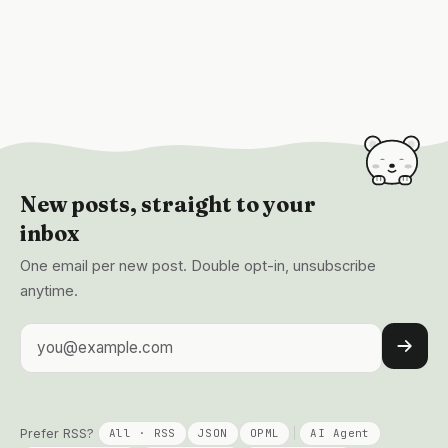
New posts, straight to your
inbox
One email per new post. Double opt-in, unsubscribe
anytime.
Email address
Prefer RSS?
All · RSS
JSON
OPML
AI Agent