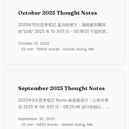
step at the altitude of Genie Sacred Mountain
requiring all my strength; riding a motorcycle
October 2025 Thought Notes
around the outer circle of Angkor Wat for three
days with a splitting headache, yet not
2025年10月思考笔记 嘉兴的潜力：顶级都市圈间
stopping. But I also know that those “cliffs”
的“白纸” 2025 年 10 月01 日 - 00:18:51 宁波的世界
were more often internal. They were the
级港口真的是难以撼动的生产力 并且以强大的制造
cosmic-level monologues in one’s own mind
October 31, 2025
业兜底 相比较而言，嘉兴位置绝佳，两个顶级都市
after getting drunk late at night in a foreign
· 52 min · 10904 words · Xinwei Xiong, Me
圈中间 长三角核心区不可或缺的超级节点 相对来说
country, with the world fading into the
也具有强大的不确定性 未来的潜力很大 嘉兴是一个
background. They were that night in Shenzhen,
可以填满故事的白纸 #格物/城市发展 高层建筑的潜
standing under DJI’s light beams, feeling like I
在危机：早衰与高昂的维修成本 2025 年 10 月01 日
hadn’t even reached the starting line. They
- 00:25:16 高层楼也是最早面临危机的 高层楼的维
were a certain morning at the end of 2025,
修成本过于高了 现在都还没显露出来，但是却不断
September 2025 Thought Notes
suddenly realizing that exploration itself no
存在危机的 许多中国的高层建筑正经过早老化。在
longer provided enough traction, without
其他国家通常需要几十年才会出现的问题，据报道在
2025年9月思考笔记 flomo 标签新设计：心智分类
knowing where the next fulcrum would be. ...
中国仅建成不到10到15年的建筑中就已经出现。这些
法 2025 年 09 月01 日 - 08:25:46 设计的核心，不
问题包括： 外墙恶化： 外墙瓷砖和面板的开裂、剥
是按照学科（哲学、AI）分类，而是按照记录时的心
落和坠落变得越来越普遍，对楼下的行人构成了安全
September 30, 2025
智状态去分类，关注的是，当时的自己是观察内在、
隐患。 渗水漏水： 来自屋顶、窗户和内部管道的持
· 22 min · 4493 words · Xinwei Xiong, Me
探究外物，还是捕捉灵感。 三大支柱： 观我：向内