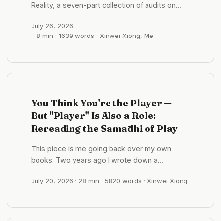
Reality, a seven-part collection of audits on
profit, action, technology, and choice. A few
July 26, 2026
days ago, over dinner with a friend, we began
· 8 min · 1639 words · Xinwei Xiong, Me
talking about what to do next. “The essence of
entrepreneurship is making money,” he said. “If
a business makes a lot of money, that means it
creates value. If it keeps losing money, it is
wasting everyone’s time and capital.” ...
You Think You're the Player —
But "Player" Is Also a Role:
Rereading the Samādhi of Play
This piece is me going back over my own
books. Two years ago I wrote down a
sentence I’d counted among the things I had
July 20, 2026
· 28 min · 5820 words · Xinwei Xiong
figured out. Recently, while chasing the source
of a four-character phrase, I pulled it back out
— and found it may be backwards from top to
bottom. A sentence I’ve been carrying for two