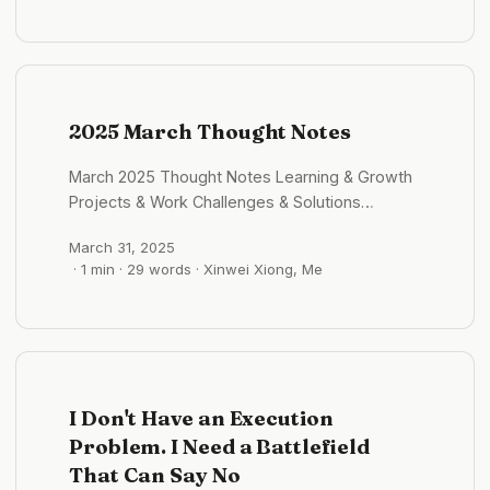
续渗漏导致水渍损坏和霉菌滋生，既损害了结构完整
探索，关于人的思考，包括个人成长相关的，精神世
性，也破坏了居住环境。 系统故障： 电梯作为任何
界的内省与反思。 格物：向外探究，关于物与事的
高楼中的关键动脉，正经历着更频繁的故障。管道和
思考，包括 AI 、软件工程、产品设计、商业模式等
电气系统也显示出紧张的迹象，导致服务中断和火灾
客观世界的分析。 知世：旅居中的见闻，对世界的
风险增加。 现在的无人机、科技、远程办公已经在
理解，旅居的思考，文化的思考。 一闪：闪过的灵
2025 March Thought Notes
修改游戏规则，其实哪怕是偏远的郊区独栋别墅通勤
感，想法和金句。 后面可以适当的再加一个标签，
劣势将被大大削弱，其空间和环境优势会更加凸显 #
比如说项目的名称。 #格物/flomo 科技狂奔与人性
March 2025 Thought Notes Learning & Growth
格物/城市观察 K字签证：吸引全球STEM人才的新
缓行：我们跟得上 AI 吗？ 2025 年 09 月01 日 -
Projects & Work Challenges & Solutions
策略 2025 年 10 月01 日 - 09:35:52 K 字签证 针对
08:36:02 不免有些恐慌：AI 发展的这么快，我们这
Insights & Reflections Goals & Planning Books,
全球的 STEM（科学、技术、工程、数学）领域人
代人能跟上它的速度吗？ 从蒸汽机、电力、互联网
March 31, 2025
Articles & Resources Quotes & Inspiration Next
才的新型签证 吸引外国高科技人才来华工作、创业
到如今的人工智能，技术不断扩展人类的能力，拓展
· 1 min · 29 words · Xinwei Xiong, Me
Month’s Focus
或交流 该签证不要求国内雇主担保，只需满足年
了我们的感官和行动边界。但人性的发展却像一条缓
龄、教育背景或工作经验等基本门槛，即可获批多入
慢的河流，我们的情感模式、欲望、恐惧、偏见，和
境、停留期长达5年，并可直接通往永久居留 这个签
几千年前并无太大不同。 AI 能写诗、能生成视频，
证像是应对美国提高H-1B签证费用（高达10万美
可人类真的有足够的智慧去驾驭这样的科技吗？人性
元）的战略回应，旨在提升科技自给自足和全球人才
准备好了吗？又该何时才能准备好？ #观我/AI 河内
竞争优势，但是同时引发国内就业担忧和对实际吸引
I Don't Have an Execution
印象：强烈的民族正统感与爱国氛围 2025 年 09 月
力的质疑 同样的可以吸引更多的人才进入中国，并
01 日 - 10:08:14 河内的国庆氛围比想象中更浓厚。
Problem. I Need a Battlefield
且加快内部的消费 但是实际上也加剧了本地的就业
这里的人说话、做事，似乎总带着一些“民族正统
That Can Say No
压力 #格物/时事 Grok的产品思考：追问推荐的设计