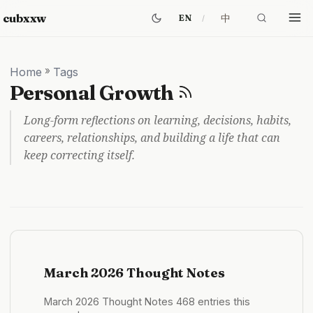
cubxxw
中
EN
Home
»
Tags
Personal Growth
Long-form reflections on learning, decisions, habits,
careers, relationships, and building a life that can
keep correcting itself.
March 2026 Thought Notes
March 2026 Thought Notes 468 entries this